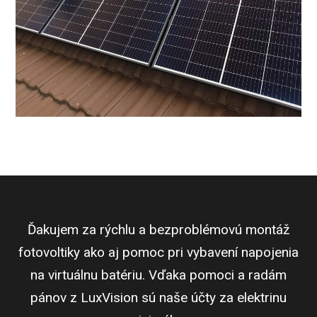
.
Ďakujem za rýchlu a bezproblémovú montáž
In
ou
fotovoltiky ako aj pomoc pri vybavení napojenia
L
na virtuálnu batériu. Vďaka pomoci a radám
pánov z LuxVision sú naše účty za elektrinu