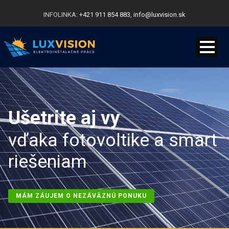
INFOLINKA:
+421 911 854 883
,
info@luxvision.sk
Ušetrite aj vy
vďaka fotovoltike a smart
riešeniam
MÁM ZÁUJEM O NEZÁVÄZNÚ PONUKU
Kontakt