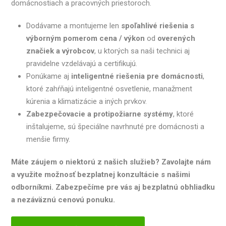
domácnostiach a pracovných priestoroch.
Dodávame a montujeme len
spoľahlivé riešenia s
výborným pomerom cena / výkon
od
overených
značiek a výrobcov
, u ktorých sa naši technici aj
pravidelne vzdelávajú a certifikujú.
Ponúkame aj
inteligentné riešenia pre domácnosti
,
ktoré zahŕňajú inteligentné osvetlenie, manažment
kúrenia a klimatizácie a iných prvkov.
Zabezpečovacie a protipožiarne systémy
, ktoré
inštalujeme, sú špeciálne navrhnuté pre domácnosti a
menšie firmy.
Máte záujem o niektorú z našich služieb? Zavolajte nám
a využite možnosť bezplatnej konzultácie s našimi
odborníkmi. Zabezpečíme pre vás aj bezplatnú obhliadku
a nezáväznú cenovú ponuku.