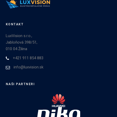
KONTAKT
LuxVision s.r.o.,
Jabloňová 398/51,
010 04 Žilina
+421 911 854 883
info@luxvision.sk
NAŠI PARTNERI