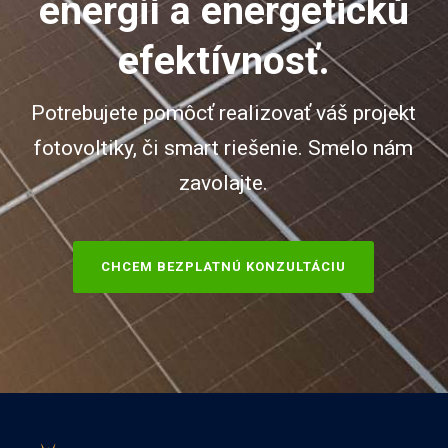
energií a energetickú
efektívnosť.
Potrebujete pomôcť realizovať váš projekt
fotovoltiky, či smart riešenie. Smelo nám
zavolajte.
CHCEM BEZPLATNÚ KONZULTÁCIU