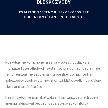
BLESKOZVODY
KVALITNÉ SYSTÉMY BLESKOZVODOV PRE
OCHRANU VAŠEJ NEHNUTEĽNOSTI.
Poskytujeme komplexné riešenia v oblasti
dodávky a
montáže fotovoltických systémov
pre domácnosti a malé
firmy, realizujeme zapojenia inteligentnej domácnosti a
zabezpečovacích systémov, montáž LED osvetlenia a ďalšie
elektroinštalačné práce.
Naším cieľom je pomáhať zákazníkom znižovať náklady na
energiu, zlepšovať bezpečnosť a zvyšovať komfort v