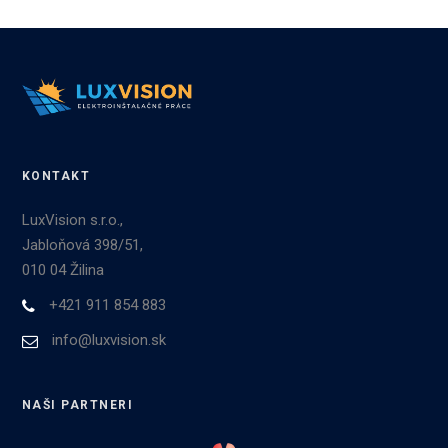
KONTAKT
LuxVision s.r.o.,
Jabloňová 398/51,
010 04 Žilina
+421 911 854 883
info@luxvision.sk
NAŠI PARTNERI